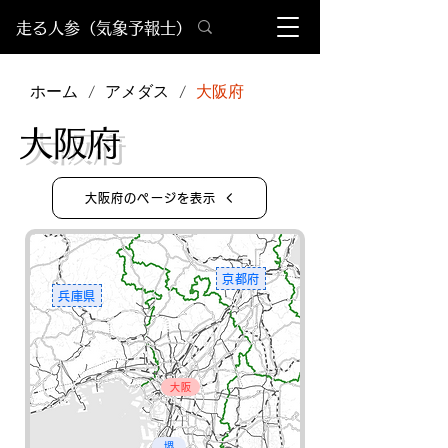
​走る人参（気象予報士）
ホーム
アメダス
大阪府
/
/
​大阪府
大阪府のページを表示
京都府
兵庫県
大阪
堺