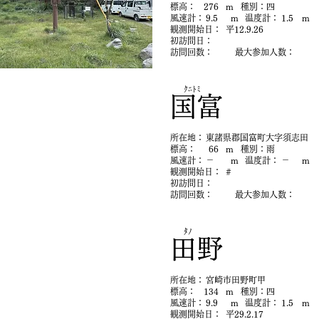
​標高：
276
m
​種別：
四
​風速計：
9.5
m
​温度計：
1.5
m
​観測開始日：
平12.9.26
初​訪問日：
​訪問回数：
最大参加人数：
ｸﾆﾄﾐ
国富
​所在地：
東諸県郡国富町大字須志田
​標高：
66
m
​種別：
雨
​風速計：
－
m
​温度計：
－
m
​観測開始日：
#
初​訪問日：
​訪問回数：
最大参加人数：
ﾀﾉ
田野
​所在地：
宮崎市田野町甲
​標高：
134
m
​種別：
四
​風速計：
9.9
m
​温度計：
1.5
m
​観測開始日：
平29.2.17