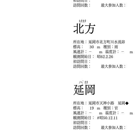
初​訪問日：
​訪問回数：
最大参加人数：
ｷﾀｶﾀ
北方
​所在地：
延岡市北方町川水流卯
​標高：
30
m
​種別：
雨
​風速計：
－
m
​温度計：
－
m
​観測開始日：
昭62.2.26
初​訪問日：
​訪問回数：
最大参加人数：
ﾉﾍﾞｵｶ
延岡
​所在地：
延岡市天神小路 延岡◆
​標高：
19
m
​種別：
官
​風速計：
－
m
​温度計：
－
m
​観測開始日：
#昭50.12.11
初​訪問日：
​訪問回数：
最大参加人数：