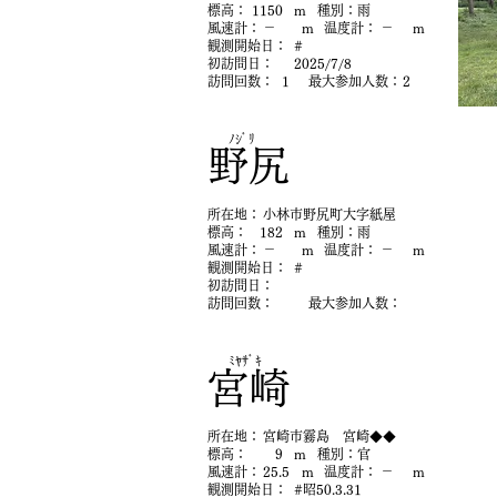
​標高：
1150
m
​種別：
雨
​風速計：
－
m
​温度計：
－
m
​観測開始日：
#
初​訪問日：
2025/7/8
​訪問回数：
1
最大参加人数：
2
ﾉｼﾞﾘ
野尻
​所在地：
小林市野尻町大字紙屋
​標高：
182
m
​種別：
雨
​風速計：
－
m
​温度計：
－
m
​観測開始日：
#
初​訪問日：
​訪問回数：
最大参加人数：
ﾐﾔｻﾞｷ
宮崎
​所在地：
宮崎市霧島 宮崎◆◆
​標高：
9
m
​種別：
官
​風速計：
25.5
m
​温度計：
－
m
​観測開始日：
#昭50.3.31