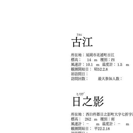
ﾌﾙｴ
古江
​所在地：
延岡市北浦町古江
​標高：
14
m
​種別：
四
​風速計：
10.1
m
​温度計：
1.5
m
​観測開始日：
昭52.2.8
初​訪問日：
​訪問回数：
最大参加人数：
ﾋﾉｶｹﾞ
日之影
​所在地：
西臼杵郡日之影町大字七折字
​標高：
262
m
​種別：
雨
​風速計：
－
m
​温度計：
－
m
​観測開始日：
平22.2.18