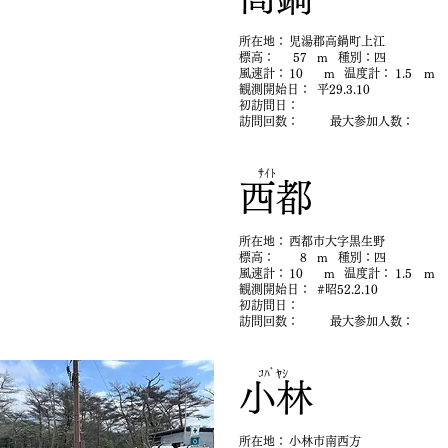
​所在地：
児湯郡高鍋町上江
​標高：
57
m
​種別：
四
​風速計：
10
m
​温度計：
1.5
m
​観測開始日：
平29.3.10
初​訪問日：
​訪問回数：
最大参加人数：
ｻｲﾄ
西都
​所在地：
西都市大字黒生野
​標高：
8
m
​種別：
四
​風速計：
10
m
​温度計：
1.5
m
​観測開始日：
#昭52.2.10
初​訪問日：
​訪問回数：
最大参加人数：
ｺﾊﾞﾔｼ
小林
​所在地：
小林市南西方