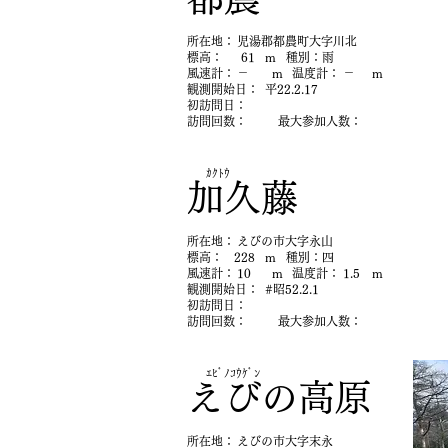
​所在地：
児湯郡都農町大字川北
​標高：
61
m
​種別：
雨
​風速計：
－
m
​温度計：
－
m
​観測開始日：
平22.2.17
初​訪問日：
​訪問回数：
最大参加人数：
ｶｸﾄｳ
加久藤
​所在地：
えびの市大字永山
​標高：
228
m
​種別：
四
​風速計：
10
m
​温度計：
1.5
m
​観測開始日：
#昭52.2.1
初​訪問日：
​訪問回数：
最大参加人数：
ｴﾋﾞﾉｺｳｹﾞﾝ
えびの高原
​所在地：
えびの市大字末永