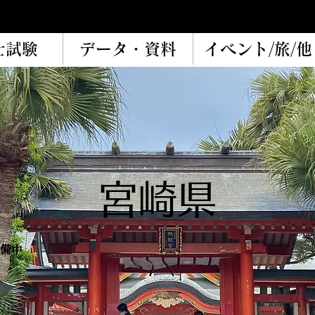
士試験
データ・資料
イベント/旅/他
宮崎県
備中