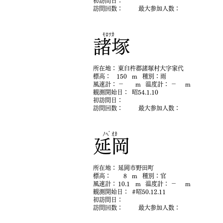
初​訪問日：
​訪問回数：
最大参加人数：
ﾓﾛﾂｶ
諸塚
​所在地：
東臼杵郡諸塚村大字家代
​標高：
150
m
​種別：
雨
​風速計：
－
m
​温度計：
－
m
​観測開始日：
昭54.1.10
初​訪問日：
​訪問回数：
最大参加人数：
ﾉﾍﾞｵｶ
延岡
​所在地：
延岡市野田町
​標高：
8
m
​種別：
官
​風速計：
10.1
m
​温度計：
－
m
​観測開始日：
#昭50.12.11
初​訪問日：
​訪問回数：
最大参加人数：