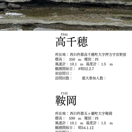
ﾀｶﾁﾎ
高千穂
​所在地：
西臼杵郡高千穂町大字押方字宮野原
​標高：
350
m
​種別：
四
​風速計：
10.1
m
​温度計：
1.5
m
​観測開始日：
#昭52.2.7
初​訪問日：
​訪問回数：
最大参加人数：
ｸﾗｵｶ
鞍岡
​所在地：
西臼杵郡五ヶ瀬町大字鞍岡
​標高：
590
m
​種別：
四
​風速計：
10.1
m
​温度計：
1.5
m
​観測開始日：
昭54.1.12