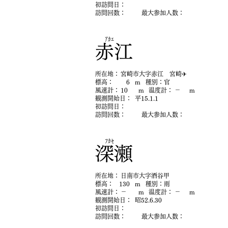
初​訪問日：
​訪問回数：
最大参加人数：
ｱｶｴ
赤江
​所在地：
宮崎市大字赤江 宮崎✈
​標高：
6
m
​種別：
官
​風速計：
10
m
​温度計：
－
m
​観測開始日：
平15.1.1
初​訪問日：
​訪問回数：
最大参加人数：
ﾌｶｾ
深瀬
​所在地：
日南市大字酒谷甲
​標高：
130
m
​種別：
雨
​風速計：
－
m
​温度計：
－
m
​観測開始日：
昭52.6.30
初​訪問日：
​訪問回数：
最大参加人数：