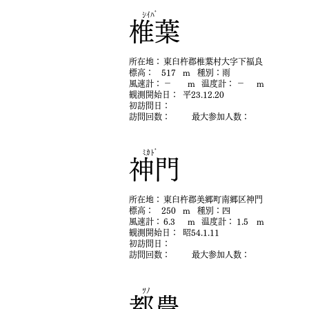
ｼｲﾊﾞ
椎葉
​所在地：
東臼杵郡椎葉村大字下福良
​標高：
517
m
​種別：
雨
​風速計：
－
m
​温度計：
－
m
​観測開始日：
平23.12.20
初​訪問日：
​訪問回数：
最大参加人数：
ﾐｶﾄﾞ
神門
​所在地：
東臼杵郡美郷町南郷区神門
​標高：
250
m
​種別：
四
​風速計：
6.3
m
​温度計：
1.5
m
​観測開始日：
昭54.1.11
初​訪問日：
​訪問回数：
最大参加人数：
ﾂﾉ
都農