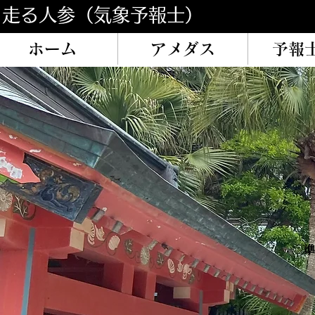
​走る人参（気象予報士）
ホーム
アメダス
予報
準