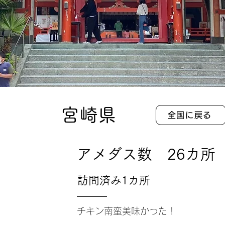
宮崎県
全国に戻る
​アメダス数 26カ所
訪問済み1カ所
チキン南蛮美味かった！