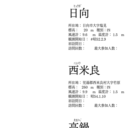
ﾋｭｳｶﾞ
日向
​所在地：
日向市大字塩見
​標高：
20
m
​種別：
四
​風速計：
9.6
m
​温度計：
1.5
m
​観測開始日：
#昭52.2.9
初​訪問日：
​訪問回数：
最大参加人数：
ﾆｼﾒﾗ
西米良
​所在地：
児湯郡西米良村大字竹原
​標高：
260
m
​種別：
四
​風速計：
9.9
m
​温度計：
1.5
m
​観測開始日：
昭54.1.10
初​訪問日：
​訪問回数：
最大参加人数：
ﾀｶﾅﾍﾞ
高鍋