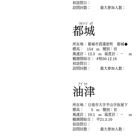
初​訪問日：
​訪問回数：
最大参加人数：
ﾐﾔｺﾉｼﾞｮｳ
都城
​所在地：
都城市菖蒲原町 都城◆
​標高：
154
m
​種別：
官
​風速計：
12.3
m
​温度計：
－
m
​観測開始日：
#昭50.12.16
初​訪問日：
​訪問回数：
最大参加人数：
ｱﾌﾞﾗﾂ
油津
​所在地：
日南市大字平山字仮屋下
​標高：
5
m
​種別：
官
​風速計：
10.1
m
​温度計：
－
m
​観測開始日：
平21.3.10
初​訪問日：
​訪問回数：
最大参加人数：