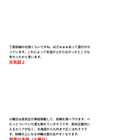
丁度前線の北側くらいですね。ばざぁぁぁあって雲がかか
っています。これによって気温が上がらなかったところも
多かったかと思います。
天気図２
火曜日は高気圧が東絵移動して、前線を南へ下げます。べ
たっとついていた雲も取れていきそうです。高気圧圏内に
入るエリアが広く、北海道から九州まで広くはれそうで
す。前線の上になる沖縄は雲が出やすくなります。
雨雲の予想（火曜日）