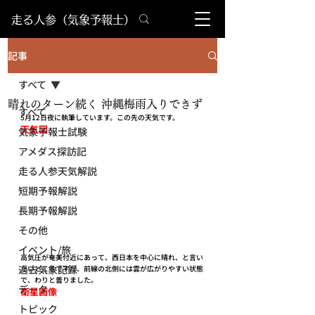
​走る人参（気象予報士）
記事
すべて
晴れのターン続く 沖縄梅雨入りできず
すべて
5月12日夜に執筆しています。この先の天気です。
天気図
気象予報士試験
アメダス探訪記
走る人参天気解説
短期予報解説
長期予報解説
その他
イベント/旅
高気圧が奄美付近にあって、西日本を中心に晴れ、と言い
過去気象記録
たいところですが、前線の北側には雲が広がりやすい状態
で、わりと曇りました。
データ
衛星画像
トピック