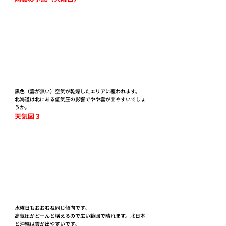
黒色（雲が無い）空気が乾燥したエリアに覆われます。
北海道は北にある低気圧の影響でやや雲が出やすいでしょ
うか。
天気図３
水曜日もおおむね同じ傾向です。
高気圧がどーんと構えるので広い範囲で晴れます。北日本
と沖縄は雲が出やすいです。