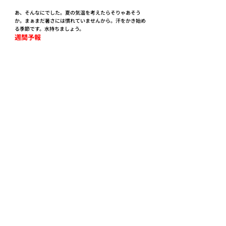
あ、そんなにでした。夏の気温を考えたらそりゃあそう
か。まぁまだ暑さには慣れていませんから。汗をかき始め
る季節です。水持ちましょう。
週間予報