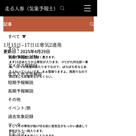
​走る人参（気象予報士）
記事
すべて
1月15日~17日は寒気2連発
すべて
更新日：
2025年4月29日
気象予報士試験
初めて解説書くので軽く書きます。
まず15日あたりから寒気が入ります。-9℃が九州北部～東
アメダス探訪記
海、-12℃が北陸のあたりまでなので、ぼちぼち冬ならあ
るよねってくらいです。まぁ雪降りますよ。西周りなので
走る人参天気解説
西日本にも影響あるかもくらい。
短期予報解説
長期予報解説
その他
イベント/旅
過去気象記録
データ
そしてその寒気が抜け切る前に低気圧がもっかい通過して
寒気がもう一段入ります。
トピック
今度は北日本を中心に入りますね。