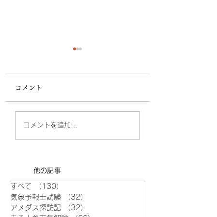
コメント
台風9号 本州接近の可
台風9号は大型 災
コメントを追加…
能性あり ブレ幅大きい
ラスの酷暑も
​他の記事
すべて
（130）
130件の記事
気象予報士試験
（32）
32件の記事
アメダス探訪記
（32）
32件の記事