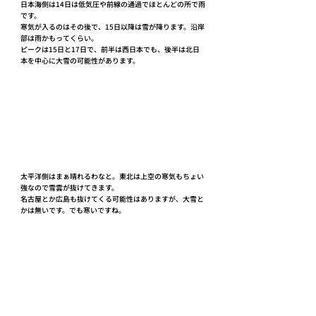
日本海側は14日は低気圧や前線の通過でほとんどの所で雨
です。
寒気が入るのはその後で、15日以降は雪が降ります。沿岸
部は雨かもってくらい。
ピークは15日と17日で、前半は西日本でも、後半は北日
本を中心に大雪の可能性があります。
太平洋側はまぁ晴れるわなと。東北は上空の寒気もちょい
強なので雪雲が抜けてきます。
名古屋とか広島も抜けてくる可能性はありますが、大雪と
かは無いです。でも寒いですね。