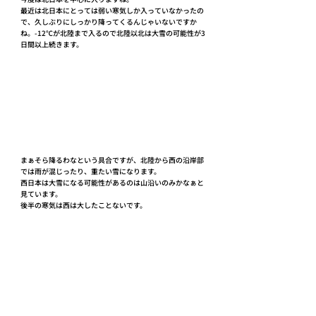
最近は北日本にとっては弱い寒気しか入っていなかったの
で、久しぶりにしっかり降ってくるんじゃいないですか
ね。-12℃が北陸まで入るので北陸以北は大雪の可能性が3
日間以上続きます。
まぁそら降るわなという具合ですが、北陸から西の沿岸部
では雨が混じったり、重たい雪になります。
西日本は大雪になる可能性があるのは山沿いのみかなぁと
見ています。
後半の寒気は西は大したことないです。