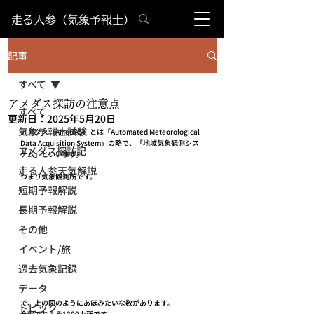
​走る人参（気象予報士）
記事
すべて
アメダス探訪の注意点
すべて
更新日：
2025年5月20日
気象予報士試験
アメダス（AMeDAS）とは「Automated Meteorological 
Data Acquisition System」の略で、「地域気象観測シス
アメダス探訪記
テム」といいます。
走る人参天気解説
つまり気象観測所です。
短期予報解説
長期予報解説
その他
イベント/旅
過去気象記録
データ
で、上の図のようにあほみたいな数があります。
トピック
全部でおよそ1300カ所です。