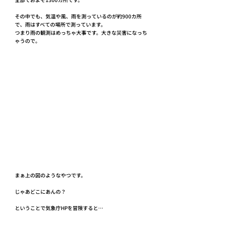
その中でも、気温や風、雨を測っているのが約900カ所
で、雨はすべての場所で測っています。
つまり雨の観測はめっちゃ大事です。大きな災害になっち
ゃうので。
まぁ上の図のようなやつです。
じゃあどこにあんの？
ということで気象庁HPを冒険すると…