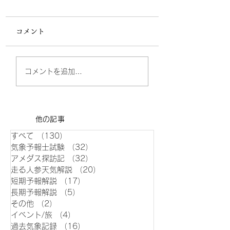
コメント
高知県三崎アメダス
高知県江川崎アメ
コメントを追加…
​他の記事
すべて
（130）
130件の記事
気象予報士試験
（32）
32件の記事
アメダス探訪記
（32）
32件の記事
走る人参天気解説
（20）
20件の記事
短期予報解説
（17）
17件の記事
長期予報解説
（5）
5件の記事
その他
（2）
2件の記事
イベント/旅
（4）
4件の記事
過去気象記録
（16）
16件の記事