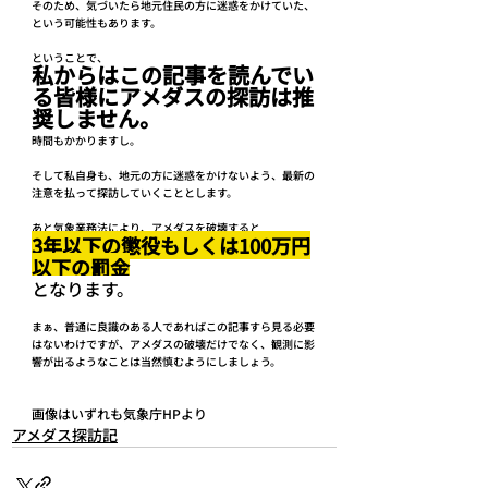
そのため、気づいたら地元住民の方に迷惑をかけていた、
という可能性もあります。
ということで、
私からはこの記事を読んでい
る皆様にアメダスの探訪は推
奨しません。
時間もかかりますし。
そして私自身も、地元の方に迷惑をかけないよう、最新の
注意を払って探訪していくこととします。
あと気象業務法により、アメダスを破壊すると
3年以下の懲役もしくは100万円
以下の罰金
となります。
まぁ、普通に良識のある人であればこの記事すら見る必要
はないわけですが、アメダスの破壊だけでなく、観測に影
響が出るようなことは当然慎むようにしましょう。
画像はいずれも気象庁HPより
アメダス探訪記