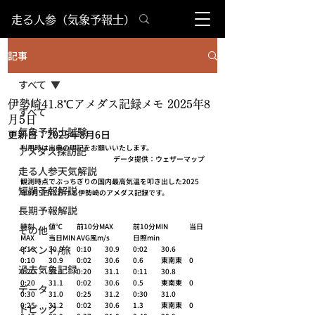
​走る人参（気象予報士）
記事
すべて
伊勢崎41.8℃アメダス記録メモ 2025年8
すべて
月5日
気象予報士試験
更新日：
2025年8月6日
利用時は出典の明記をお願いいたします。
アメダス探訪記
データ提供：ウェザーマップ
走る人参天気解説
観測時点でぶっちぎりの国内最高気温を叩き出した2025
短期予報解説
年8月5日における伊勢崎のアメダス記録です。
長期予報解説
時刻	値℃	前10分MAX	前10分MIN	当日
その他
MAX	当日MIN	AVG風m/s	日照min
イベント/旅
0:10	30.9 	0:10	30.9 	0:02	30.6 	
0:10	30.9 	0:02	30.6 	0.6 	東南東 	0 
過去気象記録
0:20	31.1 	0:20	31.1 	0:11	30.8 	
0:20	31.1 	0:02	30.6 	0.5 	東南東 	0 
データ
0:30	31.0 	0:25	31.2 	0:30	31.0 	
0:25	31.2 	0:02	30.6 	1.3 	東南東 	0 
トピック