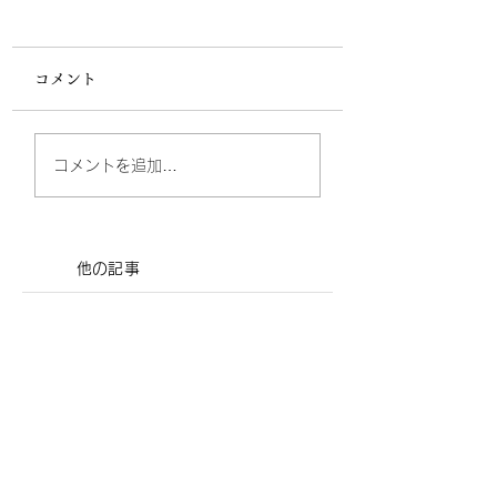
第63回気象予報士試験
一般知識 問15
コメント
第63回 一般 問１ 問
２ 問３ 問４ 問５
問 ６ 問７ 問８
第63回気象予報
コメントを追加…
問９ 問１０ 問１１
一般知識 問14
問１２ 問１３ 問１
４ 問１５ 災害対策基本
法に定められた対策に関
​他の記事
する次の⽂(a)〜(d)の下線
すべて
（130）
130件の記事
部の正誤について、下記
気象予報士試験
（32）
32件の記事
の①〜⑤の中...
アメダス探訪記
（32）
32件の記事
走る人参天気解説
（20）
20件の記事
短期予報解説
（17）
17件の記事
長期予報解説
（5）
5件の記事
その他
（2）
2件の記事
イベント/旅
（4）
4件の記事