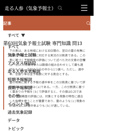
​走る人参（気象予報士）
記事
すべて
第63回気象予報士試験 専門知識 問13
すべて
下の表は、ある地域における30⽇間の、翌⽇の雷の有無に
気象予報士試験
関する予報と、それに対応する実況の分割表である。この
表に基づく予報精度の評価について述べた次の⽂章の空欄
アメダス探訪記
(a)〜(c)に⼊る語句または数値の組み合わせとして最も適
切なものを、下記の①⑤の中から1つ選べ。ただし、適中
走る人参天気解説
率、空振り率は全予報数に対する割合とする。 
短期予報解説
雷の有無に関する予報の適中率をこの分割表に基づいて評
長期予報解説
価すると、その値は ( a )である。⼀⽅、この分割表に基づ
く雷ありの予報を ( b ) で評価すると、その値は0.25であ
その他
る。 予報精度の評価には、対象とする現象の特性に適合
した指標を使うことが重要であり、雷のような ( c ) 現象の
イベント/旅
評価⽅法には 適中率よりも ( b ) が適している。
過去気象記録
データ
トピック