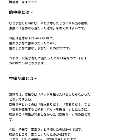
難易度：★★☆☆☆
的中率とは…
〇と予想した時に〇、×と予想したときに×が出る確率。
素直に「全体から当たった確率」を考えればよいです。
今回は全体が 2+2+4+22=30 で、
雷あり予想で雷ありだったのが2、
雷なし予想で雷なし予想だったのが22です。
つまり、30回予想して当たったのが24回なので、(a)は 
24/30で 0.80となります。
空振り率とは…
野球では、空振りは「バットを振ったけど当たらなかった
とき」ですよね。
空振り率というのは「降水ありだ！」「雷ありだ！」など
「現象が発生すると予測（バットを振る）」したときに、
結局その「現象が発生しなかった（空振り）」時の割合で
す。
今回、予報で「雷あり」と予測したのは2+4=6回で、
結局のところ「雷なし」だったのが4回です。
つまり、4/6=0.6666…　が空振り率となります。