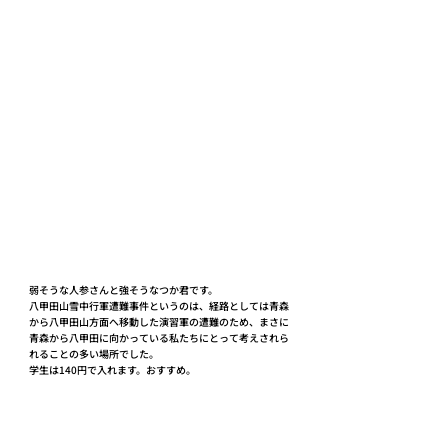
弱そうな人参さんと強そうなつか君です。
八甲田山雪中行軍遭難事件というのは、経路としては青森
から八甲田山方面へ移動した演習軍の遭難のため、まさに
青森から八甲田に向かっている私たちにとって考えされら
れることの多い場所でした。
学生は140円で入れます。おすすめ。