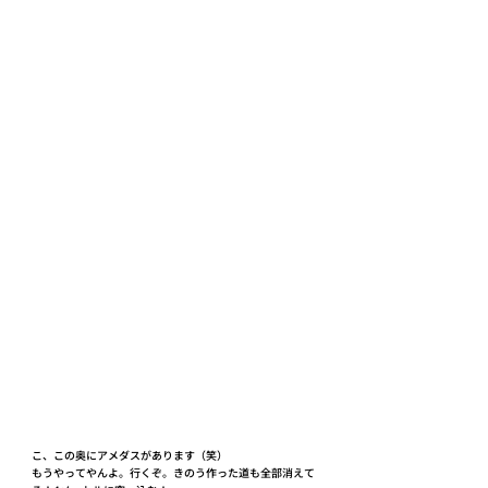
こ、この奥にアメダスがあります（笑）
もうやってやんよ。行くぞ。きのう作った道も全部消えて