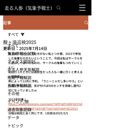
​走る人参（気象予報士）
記事
すべて
酸ヶ湯巡検2025
すべて
更新日：
2025年7月14日
気象予報士試験
酸ヶ湯に行きたくて仕方がない私とつか君。2023で参加
した後輩も行きたいということで、今回は私はサークルを
アメダス探訪記
引退はしてはいたものの、サークルの後輩もつれていくこ
とに。
走る人参天気解説
前回行ったときには高校生だった人も一緒に行くと考える
と感慨深い。
短期予報解説
例によって12月に予約。「ラニーニャだし多いやろ」とい
長期予報解説
う雑な考えのもと、気が付けば500センチを突破し歴代2
位になっていましたｗ
その他
2023年記事↓
イベント/旅
https://www.runninzin.com/post/%E9%85%B8%E3%8
3%B6%E6%B9%AF%E5%B7%A1%E6%A4%9C2023
過去気象記録
日程は前回と全く同じです。1日目は2025/3/5
データ
トピック