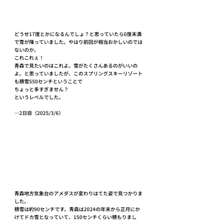
どうせ17度とかになるんでしょ？と思っていたら0度未満
で雪が降っていました。やはり前回が相当おかしいのでは
ないのか。
これこれぇ！
青森で見たいのはこれよ。雪がたくさんあるのがいいの
よ。と思っていましたが、このスプリングスキーリゾート
も積雪550センチということで
ちょっと多すぎません？
というレベルでした。
…2日目（2025/3/6）
青森地方気象台のアメダスが変わりはてた姿で見つかりま
した。
積雪は約90センチです。青森は2024の年末から正月にか
けてドカ雪となっていて、150センチくらい積もりまし