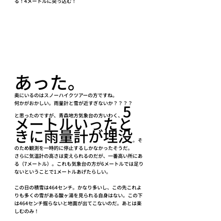
る！4メートルに突っ込む！
あった。
奥にいるのはスノーハイクツアーの方ですね。
何かがおかしい。雨量計と雪が近すぎないか？？？？
5
と思ったのですが、青森地方気象台の方いわく、
メートルいったと
きに雨量計が埋没
。そ
のため観測を一時的に停止するしかなかったそうだ。
さらに気温計の高さは変えられるのだが、一番高い所にあ
る（7メートル）。これも気象台の方が6メートルでは足り
ないということで1メートルあげたらしい。
この日の積雪は464センチ。かなり多いし、この先これよ
りも多くの雪がある酸ヶ湯を見られる自身はない。この下
は464センチ掘らないと地面が出てこないのだ。あとは楽
しむのみ！