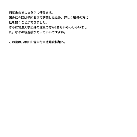
何気象台でしょう？に使えます。
因みに今回は予約ありで訪問したため、詳しく職員の方に
話を聞くことができました。
さらに筑波大学出身の職員の方が2名もいらっしゃいまし
た。なぞの親近感があっていいですよね。
この後は八甲田山雪中行軍遭難資料館へ。