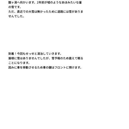
酸ヶ湯へ向かいます。2年前が嘘のようなあほみたいな量
の雪です。
ただ、直近での大雪は無かったために道路には雪がありま
せんでした。
到着！今回もせっせと湯治していきます。
屋根に雪はありませんでしたが、雪予報のため震えて眠る
ことになります。
因みに車を移動させるため車の鍵はフロントに預けます。