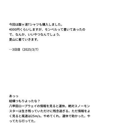
今回は酸ヶ湯Tシャツも購入しました。
4000円くらいしますが、モンベルって書いてあったの
で、なんか、いいやつなんでしょう。
夏山に着ていきます。
…3日目（2025/3/7）
あっっ
結構つもりよったな？
八甲田ロープウェイの情報を見ると運休。絶対スノーモン
スターは生き残っていただけに残念過ぎる。ただ情報をよ
く見ると風速は25m/s。やめてくれ。運休で助かった。や
ってたら行ってた。