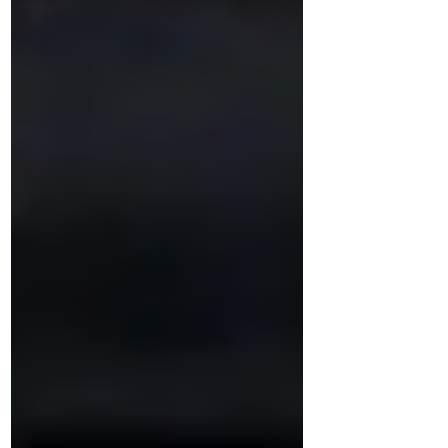
九州～関東沖のコースを予想し始める 沖縄までは
強い勢力予想。 6月1日 沖縄最接近 暴風域も伴い
那覇のすぐ西を通過。関東にかけて暴風域が残る
予想（ほんとか？） 6月2日午後 鹿児島最接近 屋
久島種子島と大隅半島の間を通過。暴風域は消滅
（←暴風警報が出ないことと勘違いする人多
数）。 なおこの後、清水で980.4hPaを観測して
おり中心気圧はおそらく980hPa未満。 6月3日午
前４時半ごろ 和歌山県南部に上陸 1951年以降過
去４番目に早い上陸。潮岬で979.2hPa観測。 6月
3日午後９時ごろ 温帯低気圧へ なお午前６時に
大型化。 衛星画像 剥げながらも関東まで台風
のまま突入。四国沖あたりからドライス