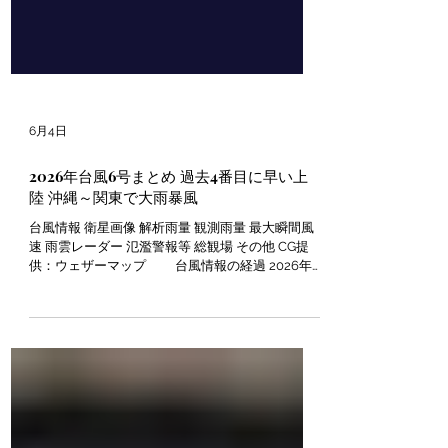
6月4日
2026年台風6号まとめ 過去4番目に早い上
陸 沖縄～関東で大雨暴風
台風情報 衛星画像 解析雨量 観測雨量 最大瞬間風
速 雨雲レーダー 氾濫警報等 総観場 その他 CG提
供：ウェザーマップ 台風情報の経過 2026年5
月27日 カロリン諸島付近で台風６号発生 この段
階で6月1日ごろに暴風域を伴って沖縄に接近の予
想。さらにECMWFのAIやGSMが沖縄～九州～関
東ルートをこの段階で予想。 5月30日 予報円でも