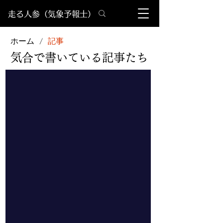
​走る人参（気象予報士）
ホーム
記事
/
​気合で書いている記事たち