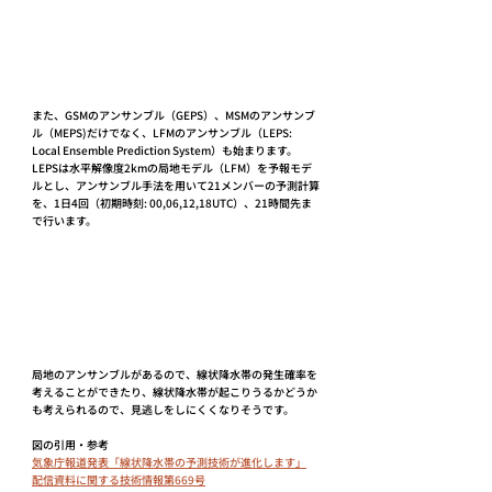
また、GSMのアンサンブル（GEPS）、MSMのアンサンブ
ル（MEPS)だけでなく、LFMのアンサンブル（LEPS: 
Local Ensemble Prediction System）も始まります。
LEPSは水平解像度2kmの局地モデル（LFM）を予報モデ
ルとし、アンサンブル手法を用いて21メンバーの予測計算
を、1日4回（初期時刻: 00,06,12,18UTC）、21時間先ま
で行います。
局地のアンサンブルがあるので、線状降水帯の発生確率を
考えることができたり、線状降水帯が起こりうるかどうか
も考えられるので、見逃しをしにくくなりそうです。
図の引用・参考
気象庁報道発表「線状降水帯の予測技術が進化します」
配信資料に関する技術情報第669号