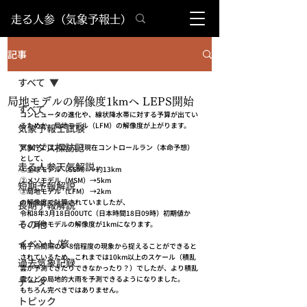
​走る人参（気象予報士）
記事
すべて
局地モデルの解像度1kmへ LEPS開始
すべて
コンピュータの進化や、線状降水帯に対する予算が出てい
るためか、局地モデル（LFM）の解像度が上がります。
気象予報士試験
アメダス探訪記
気象庁では2026/1/1現在コントロールラン（本命予想）
として、
走る人参天気解説
①全球モデル（GSM）→約13km
②メソモデル（MSM）→5km
短期予報解説
③局地モデル（LFM） →2km
の解像度で計算されていましたが、
長期予報解説
令和8年3月18日00UTC（日本時間18日09時）初期値か
その他
ら、局地モデルの解像度が1kmになります。
イベント/旅
格子点間隔の5~8倍程度の現象から捉えることができると
されているため、これまでは10km以上のスケール（積乱
過去気象記録
雲が予測できたりできなかったり？）でしたが、より積乱
雲などの局地的大雨を予測できるようになりました。
データ
もちろん完ぺきではありません。
トピック