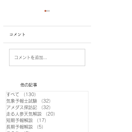
コメント
熱中症特別警戒アラー
釧路高層観測所火
コメントを追加…
ト基準変更 24地点除外
連の観測完全復活
​他の記事
すべて
（130）
130件の記事
気象予報士試験
（32）
32件の記事
アメダス探訪記
（32）
32件の記事
走る人参天気解説
（20）
20件の記事
短期予報解説
（17）
17件の記事
長期予報解説
（5）
5件の記事