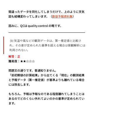
間違ったデータを同化してしまうだけで、上のように天気
図も結構変わってしまいます。（
数値予報資料集
）
因みに、QCは quality control の略です。
 (b) 気温や⾵などの観測データは、第⼀推定値と⽐較さ
れ、その差が定められた基準を超える場合は客観解析には
利⽤されない。
解答：正
難易度：★★☆☆☆
問題文の通りです。普通知りません。
「前初期値の計算結果」から出てくる「現在」の観測結果
と予報データ（第一推定値）が基準よりも離れている場合
には除去します。
もちろん、予報は予報なのである程度離れてしまうことは
あるのでどのくらい外れてよいのかの基準が定められてい
ます。