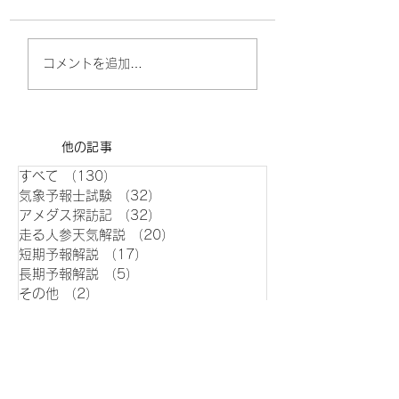
第63回 一般 問
２ 問３ 問４
問 ６ 問７
第63回気象予報士試験
コメントを追加…
問９ 問１０ 問
専門知識 問13
問１２ 問１３ 
４ 問１５ 災害対
法に定められた対策
​他の記事
する次の⽂(a)〜(d
すべて
（130）
130件の記事
部の正誤について、
気象予報士試験
（32）
32件の記事
の①〜⑤の中...
アメダス探訪記
（32）
32件の記事
走る人参天気解説
（20）
20件の記事
短期予報解説
（17）
17件の記事
長期予報解説
（5）
5件の記事
その他
（2）
2件の記事
イベント/旅
（4）
4件の記事
過去気象記録
（16）
16件の記事
データ
（25）
25件の記事
トピック
（1）
1件の記事