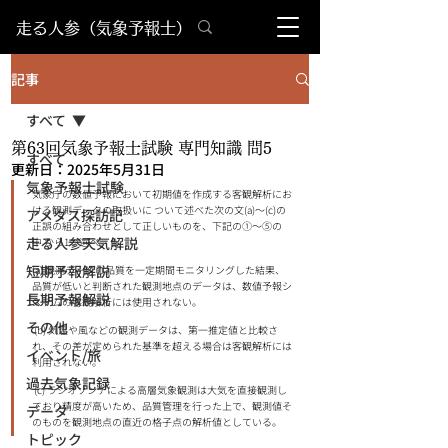
​走る人参（気象予報士）
記事
すべて
第63回気象予報士試験 専門知識 問5
すべて
更新日：
2025年5月31日
気象予報士試験
気象庁の数値予報において初期値を作成する客観解析にお
ける観測データの取扱いに ついて述べた次の⽂(a)〜(c)の
アメダス探訪記
正誤の組み合わせとして正しいものを、下記の①〜⑤の
走る人参天気解説
中 から1つ選べ。 
短期予報解説
(a) 観測データの品質を⼀定期間モニタリングした結果、
品質が低いと判断された観測地点のデータは、数値予報シ
長期予報解説
ステムの客観解析には使⽤されない。
その他
 (b) 気温や⾵などの観測データは、第⼀推定値と⽐較さ
れ、その差が定められた基準を超える場合は客観解析には
イベント/旅
利⽤されない。
過去気象記録
 (c) ラジオゾンデによる⾼層気象観測は⼤気を直接観測し
ており精度が⾼いため、品質管理を⾏った上で、観測値そ
データ
のものを観測地点の直近の格⼦点の解析値としている。
トピック