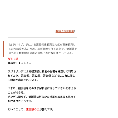
（
数値予報資料集
）
 (c) ラジオゾンデによる⾼層気象観測は⼤気を直接観測し
ており精度が⾼いため、品質管理を⾏った上で、観測値そ
のものを観測地点の直近の格⼦点の解析値としている。
解答：誤
難易度：★☆☆☆☆
ラジオゾンデによる観測値は日射の影響を補正して利用さ
れており、第50回、第52回、第60回などではこれに関し
て問題が出題されている。
つまり、観測値をそのまま解析値にはしていないと考える
ことができる。
ゾンデに限らず、観測値は何らかの補正を加えると思って
おけば良さそうです。
ということで、
正正誤の②
が答えです。