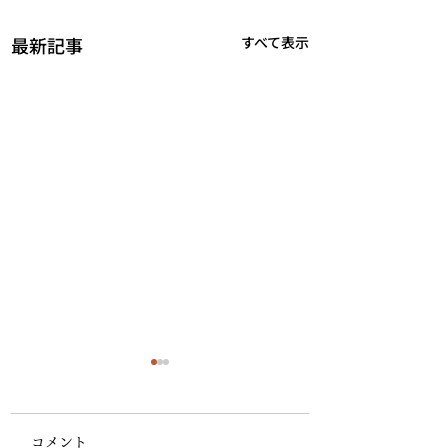
最新記事
すべて表示
第63回気象予報
一般知識 問15
コメント