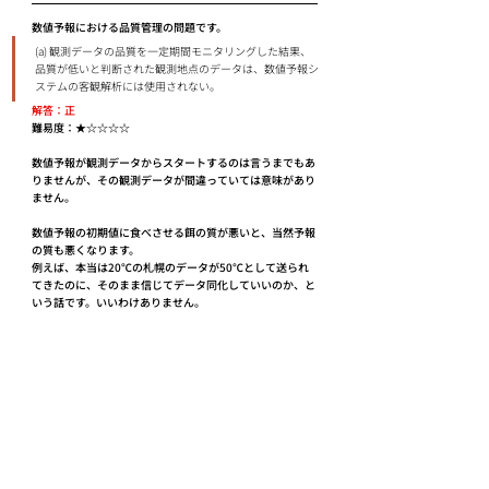
数値予報における品質管理の問題です。
(a) 観測データの品質を⼀定期間モニタリングした結果、
品質が低いと判断された観測地点のデータは、数値予報シ
ステムの客観解析には使⽤されない。
解答：正
難易度：★☆☆☆☆
数値予報が観測データからスタートするのは言うまでもあ
りませんが、その観測データが間違っていては意味があり
ません。
数値予報の初期値に食べさせる餌の質が悪いと、当然予報
の質も悪くなります。
例えば、本当は20℃の札幌のデータが50℃として送られ
てきたのに、そのまま信じてデータ同化していいのか、と
いう話です。いいわけありません。