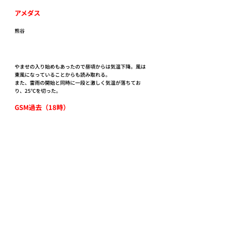
アメダス
熊谷
やませの入り始めもあったので昼頃からは気温下降。風は
東風になっていることからも読み取れる。
また、雷雨の開始と同時に一段と激しく気温が落ちてお
り、25℃を切った。
GSM過去（18時）