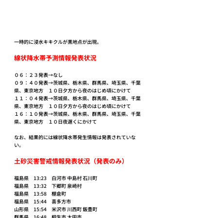
一時的に浸水キキクルが黒地点が出現。
線状降水帯予測情報発表状況
０６：２３発表→なし
０９：４０発表→
茨城県、栃木県、群馬県、埼玉県、千葉
県、東京地方　１０日夕方から夜のはじめ頃にかけて
１１：０４発表→茨城県、栃木県、群馬県、埼玉県、千葉
県、東京地方　１０日夕方から夜のはじめ頃にかけて
１６：１０発表→茨城県、栃木県、群馬県、埼玉県、千葉
県、東京地方　１０日夜遅くにかけて
なお、結果的には線状降水帯発生情報は発表されていな
い。
土砂災害警戒情報発表状況（発表のみ）
福島県　13:23　白河市 中島村 石川町
福島県　13:32　下郷町 泉崎村
福島県　13:58　棚倉町
福島県　15:44　喜多方市
山形県　15:54　米沢市 川西町 飯豊町
群馬県　16:48　桐生市 太田市