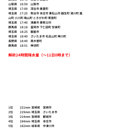
山梨県　16:50　山梨市
埼玉県　17:00　深谷市 美里町
埼玉県　17:25　熊谷市 本庄市 東松山市 越生町 滑川町 嵐
山町 小川町 鳩山町 ときがわ町 寄居町
埼玉県　17:40　鴻巣市 東秩父村
群馬県　18:18　富岡市 下仁田町 甘楽町
埼玉県　18:25　飯能市
埼玉県　18:40　さいたま市 毛呂山町 神川町
長野県　18:40　南木曽町
群馬県　18:51　神流町
解析24時間降水量（～11日0時まで）
1位	221mm	宮崎県	宮崎市
2位	219mm	埼玉県	さいたま市
3位	214mm	宮崎県	都城市
4位	184mm	埼玉県	本庄市
5位	182mm	岐阜県	中津川市