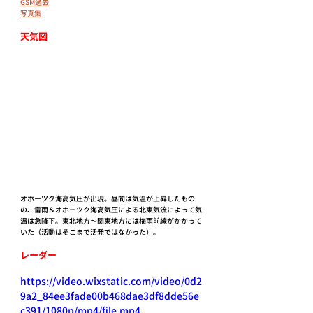
GSM過去
写真集
天気図
オホーツク海高気圧が出現。昼間は気温が上昇したもの
の、雷雨＆オホーツク海高気圧による北東気流によって気
温は急降下。東北地方～関東地方には梅雨前線がかかって
いた（活動はそこまで活発ではなかった）。
レーダー
https://video.wixstatic.com/video/0d2
9a2_84ee3fade00b468dae3df8dde56e
c391/1080p/mp4/file.mp4