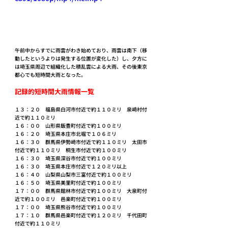
午前中からすでに雨雲がわき始めており、雨雲は南下（移
動したというよりは発生する位置が変化した）し、夕方に
は埼玉県周辺で組織化した積乱雲による大雨、その後東京
都心でも短時間大雨となった。
記録的短時間大雨情報一覧
１３：２０　福島県白河市付近で約１１０ミリ　泉崎村付
近で約１１０ミリ
１６：００　山形県飯豊町付近で約１００ミリ
１６：２０　埼玉県本庄市北堀で１０６ミリ
１６：３０　群馬県伊勢崎市付近で約１１０ミリ　太田市
付近で約１１０ミリ　桐生市付近で約１００ミリ
１６：３０　埼玉県深谷市付近で約１００ミリ
１６：３０　埼玉県本庄市付近で１２０ミリ以上
１６：４０　山梨県山梨市三富付近で約１００ミリ
１６：５０　埼玉県美里町付近で約１００ミリ
１７：００　群馬県館林市付近で約１００ミリ　大泉町付
近で約１００ミリ　邑楽町付近で約１００ミリ
１７：００　埼玉県熊谷市付近で約１００ミリ
１７：１０　群馬県邑楽町付近で約１２０ミリ　千代田町
付近で約１１０ミリ