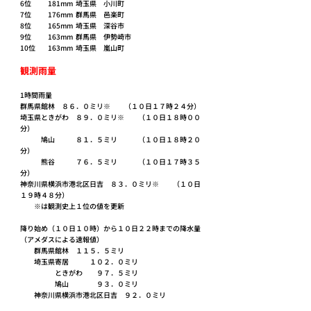
6位	181mm	埼玉県	小川町
7位	176mm	群馬県	邑楽町
8位	165mm	埼玉県	深谷市
9位	163mm	群馬県	伊勢崎市
10位	163mm	埼玉県	嵐山町
観測雨量
1時間雨量
群馬県館林　８６．０ミリ※　　（１０日１７時２４分）
埼玉県ときがわ　８９．０ミリ※　　（１０日１８時００
分）
　　　鳩山　　　８１．５ミリ　　　（１０日１８時２０
分）
　　　熊谷　　　７６．５ミリ　　　（１０日１７時３５
分）
神奈川県横浜市港北区日吉　８３．０ミリ※　　（１０日
１９時４８分）
　　※は観測史上１位の値を更新
降り始め（１０日１０時）から１０日２２時までの降水量
（アメダスによる速報値）
　　群馬県館林　１１５．５ミリ
　　埼玉県寄居　　　１０２．０ミリ
　　　　　ときがわ　　９７．５ミリ
　　　　　鳩山　　　　９３．０ミリ
　　神奈川県横浜市港北区日吉　９２．０ミリ