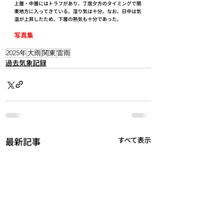
上層・中層にはトラフがあり、丁度夕方のタイミングで関
東地方に入ってきている。湿り気は十分。なお、日中は気
温が上昇したため、下層の熱気も十分であった。
写真集
2025年
大雨
関東
雷雨
過去気象記録
最新記事
すべて表示