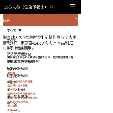
​走る人参（気象予報士）
記事
すべて
関東地方で大規模雷雨 記録的短時間大雨
すべて
情報31件 東京都心浸水キキクル黒判定
気象予報士試験
目黒川氾濫危険も
2025年7月10日
アメダス探訪記
関東地方を中心に大規模な雷雨となり、記録的短時間大雨
走る人参天気解説
情報が合計で31件発表された。
短期予報解説
目次▼
天気図
長期予報解説
レーダー
記録的短時間大雨情報
その他
指定河川洪水予報
イベント/旅
浸水キキクル
線状降水帯予測発表状況
過去気象記録
土砂災害警戒情報発表状況
解析24時間降水量
データ
観測雨量
アメダス
トピック