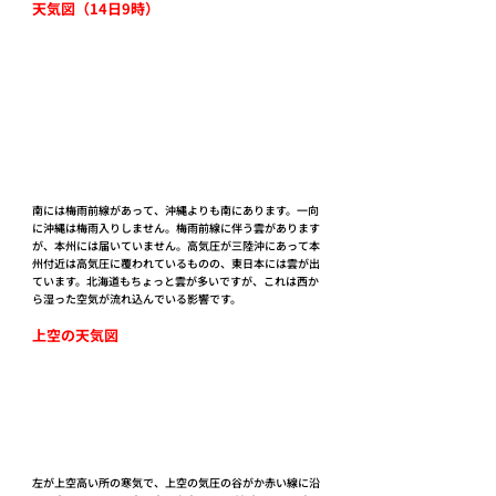
天気図（14日9時）
南には梅雨前線があって、沖縄よりも南にあります。一向
に沖縄は梅雨入りしません。梅雨前線に伴う雲があります
が、本州には届いていません。高気圧が三陸沖にあって本
州付近は高気圧に覆われているものの、東日本には雲が出
ています。北海道もちょっと雲が多いですが、これは西か
ら湿った空気が流れ込んでいる影響です。
上空の天気図
左が上空高い所の寒気で、上空の気圧の谷がか赤い線に沿