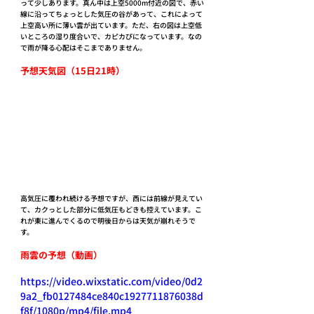
って少しあります。真ん中は上空5000m付近の図で、赤い
線に沿ってちょっとした気圧の谷があって、これによって
上空高い所に薄い雲が出ています。ただ、右の図は上空低
いところの湿り度合いで、カピカぴになっています。なの
で雨が降る心配はそこまでありません。
予想天気図（15日21時）
高気圧に覆われ続ける予想ですが、西には前線が見えてい
て、カクっとした部分に低気圧もどきも控えています。こ
れが東に進んでくるので明後日からは天気が崩れそうで
す。
雨雲の予想（動画）
https://video.wixstatic.com/video/0d2
9a2_fb0127484ce840c1927711876038d
f8f/1080p/mp4/file.mp4