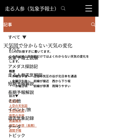
​走る人参（気象予報士）
記事
すべて
天気図で分からない天気の変化
すべて
5/14のお昼すぎに書いてます。
この先は地上天気図だけではよくわからない天気の変化を
気象予報士試験
します。
アメダス探訪記
概要
走る人参天気解説
・木曜日午後～　上空の気圧の谷が北日本を通過
・金曜日午後～　前線が接近　西から下り坂
短期予報解説
・～水曜日頃　　前線が停滞　雨降りやすい
長期予報解説
目次▼
その他
天気図
上空の天気図
イベント/旅
予想天気図
雨雲の予想
過去気象記録
発雷確率
雨雲の予想（長期）
データ
週間予報
トピック