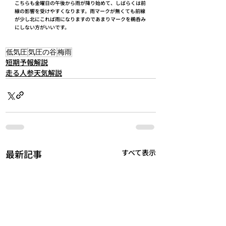
こちらも金曜日の午後から雨が降り始めて、しばらくは前
線の影響を受けやすくなります。雨マークが無くても前線
が少し北にこれば雨になりますのであまりマークを鵜呑み
にしない方がいいです。
低気圧
気圧の谷
梅雨
短期予報解説
走る人参天気解説
最新記事
すべて表示