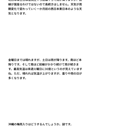
線が居座るわけではないので長続きはしません。天気が周
期変化で変わっていく一か月前の西日本東日本のような天
気となります。
金曜日までは晴れますが、土日は雨が降ります。南ほど本
降りです。そして南ほど前線がかかり続けて雨が続きま
す。最高気温は来週火曜日に30度というのが見えています
ね。ただ、晴れれば気温が上がりますが、曇りや雨の日が
多くなります。
沖縄の梅雨入りはどうするんでしょうか。謎です。