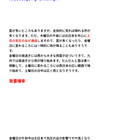
雲が多いところもありますが、全体的に見れば晴れる所が
多くなります。ただ、木曜日の午後には北日本を中心に
上
空の気圧の谷が通過
しますので、雲が多くなったり、金曜
日に変わるころには一時的に雨が降ることもありそうで
す。
金曜日の昼過ぎには西から大きな雨雲が近づいてきて、九
州では昼過ぎから雨が降り始めます。だんだんと雲は東へ
移動して、土曜日に変わるころには西日本の広い範囲で降
り始めて、土曜日の日中は広く雨となりそうです。
発雷確率
金曜日の午前中は北日本で気圧の谷の影響でやや高くなり