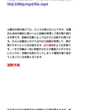
50d/1080p/mp4/file.mp4
土曜日の雨が抜けても、というか抜けないんですが、日曜
日も本州の絶妙に南らへんに前線が停滞して雨が降り続け
る予想です。前線の位置によってはさらに北側でも降りま
す。さらに水曜日にかけてはやはり前線が停滞して、雨が
降りやすいという日が続きます。
走り梅雨
のような状態で
す。一方で沖縄は一向に雨雲がかからず梅雨入りができな
いというか、前線が北側に行ってしまって梅雨が通り過ぎ
てしまっている状態となります。
週間予報
北日本は土日は低気圧やら前線やらで雨が降りますが、前