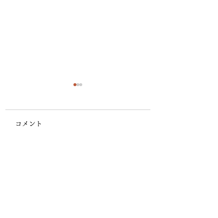
コメント
台風9号 本州接近の可
台風9号は大型 災
コメントを追加…
能性あり ブレ幅大きい
ラスの酷暑も
​他の記事