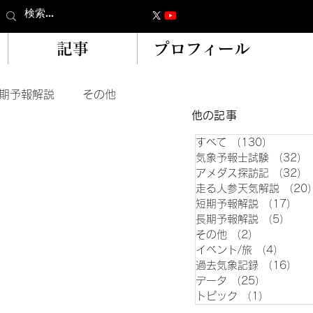
記事
プロフィール
期予報解説
その他
​他の記事
すべて
（130）
130件
気象予報士試験
（32）
アメダス探訪記
（32）
走る人参天気解説
（20
短期予報解説
（17）
1
長期予報解説
（5）
5件
その他
（2）
2件の記事
イベント/旅
（4）
4件の
過去気象記録
（16）
1
データ
（25）
25件の記
トピック
（1）
1件の記