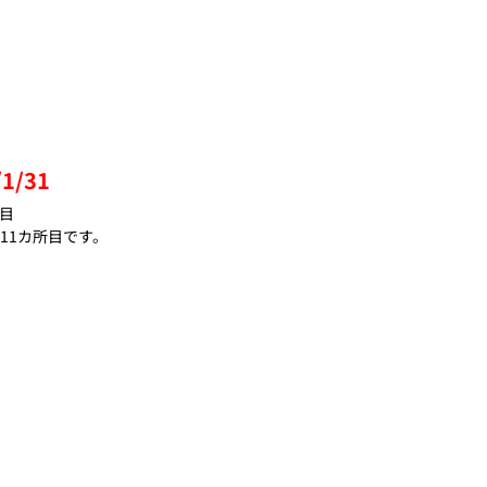
1/31
個目
11カ所目です。