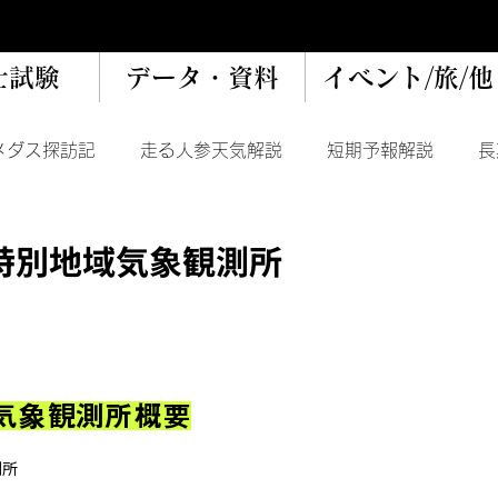
士試験
データ・資料
イベント/旅/他
メダス探訪記
走る人参天気解説
短期予報解説
長
データ
トピック
特別地域気象観測所
気象観測所概要
測所