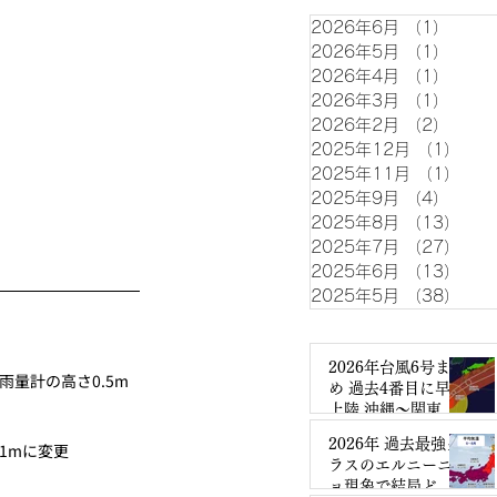
2026年6月
（1）
1件の
2026年5月
（1）
1件の
2026年4月
（1）
1件の
2026年3月
（1）
1件の
2026年2月
（2）
2件の
2025年12月
（1）
1件
2025年11月
（1）
1件
2025年9月
（4）
4件の
2025年8月
（13）
13
2025年7月
（27）
27
2025年6月
（13）
13
2025年5月
（38）
38
2026年台風6号まと
6m、雨量計の高さ0.5m
め 過去4番目に早い
上陸 沖縄～関東で
大雨暴風
2026年 過去最強ク
2.1mに変更
ラスのエルニーニ
ョ現象で結局どう