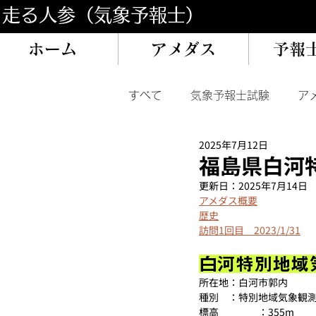
​走る人参（気象予報士）
ホーム
アメダス
予報
すべて
気象予報士試験
ア
2025年7月12日
イベント/旅
過去気象記録
福島県白河
更新日：
2025年7月14日
アメダス概要
歴史
訪問1回目　2023/1/31
白河特別地域
所在地：白河市郭内
種別　：特別地域気象観
標高　　　　：355m