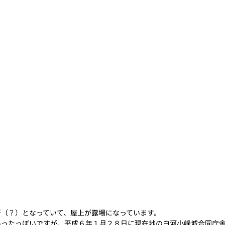
所（？）となっていて、屋上が露場になっています。
あったっぽいですが、平成６年１月２８日に現在地の白河小峰城合同庁