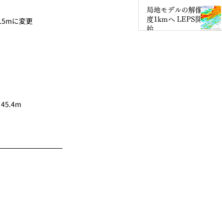
なるのか
局地モデルの解像
.5mに変更
度1kmへ LEPS開
始
45.4m