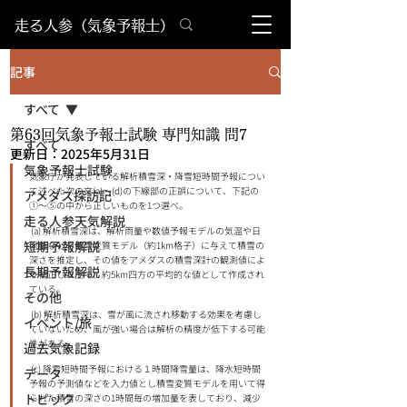
​走る人参（気象予報士）
記事
すべて
第63回気象予報士試験 専門知識 問7
すべて
更新日：
2025年5月31日
気象予報士試験
気象庁が発表している解析積雪深・降雪短時間予報につい
て述べた次の⽂(a)〜(d)の下線部の正誤について、下記の
アメダス探訪記
①〜⑤の中から正しいものを1つ選べ。
走る人参天気解説
 (a) 解析積雪深は、解析⾬量や数値予報モデルの気温や⽇
短期予報解説
射量などを積雪変質モデル（約1km格⼦）に与えて積雪の
深さを推定し、その値をアメダスの積雪深計の観測値によ
長期予報解説
り補正した上で、約5km四⽅の平均的な値として作成され
ている。
その他
 (b) 解析積雪深は、雪が⾵に流され移動する効果を考慮し
イベント/旅
ていないため、⾵が強い場合は解析の精度が低下する可能
性がある。
過去気象記録
 (c) 降雪短時間予報における１時間降雪量は、降⽔短時間
データ
予報の予測値などを⼊⼒値とし積雪変質モデルを⽤いて得
トピック
られた積雪の深さの1時間毎の増加量を表しており、減少