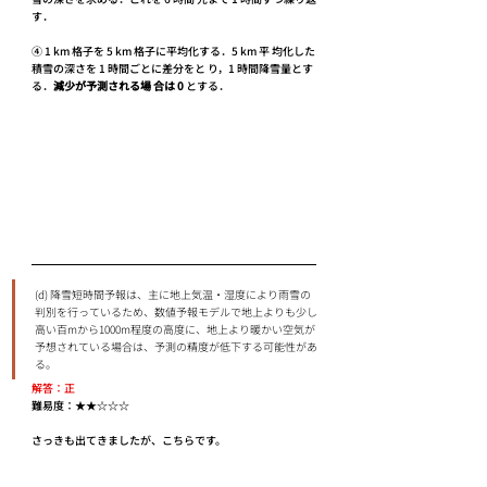
す．
④ 1 km 格子を 5 km 格子に平均化する．5 km 平 均化した
積雪の深さを 1 時間ごとに差分をと り，1 時間降雪量とす
る．
減少が予測される場 合は 0 
とする．
(d) 降雪短時間予報は、主に地上気温・湿度により⾬雪の
判別を⾏っているため、数値予報モデルで地上よりも少し
⾼い百mから1000m程度の⾼度に、地上より暖かい空気が
予想されている場合は、予測の精度が低下する可能性があ
る。
解答：正
難易度：★★☆☆☆
さっきも出てきましたが、こちらです。