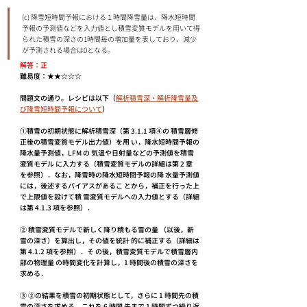
(c) 降雪短時間予報における１時間降雪量は、降⽔短時間
予報の予測値などを⼊⼒値とし積雪変質モデルを⽤いて得
られた積雪の深さの1時間毎の増加量を表しており、減少
が予測される場合は0となる。 
解答：正
難易度：★★☆☆☆
問題文の通り。レシピは以下（
解析積雪深・解析降雪量及
び降雪短時間予報について
）
①積雪の初期状態に解析積雪深（第 3.1.1 項④の 積雪層修
正後の積雪変質モデル出力値）を用 い，降水短時間予報の
降水量予測値，LFM の 気温や日射量などの予測値を積雪
変質モデル に入力する（積雪変質モデルの詳細は第 2 章 
を参照）．なお，降雪時の降水短時間予報の降 水量予測値
には，後述するバイアスがあるこ とから，補正を行った上
で上限値を設けて積 雪変質モデルへの入力値とする（詳細
は第 4.1.3 項を参照）．
② 積雪変質モデルで新しく降り積もる雪の量 （以後，新
雪の深さ）を算出し，その値を統計 的に補正する（詳細は
第 4.1.2 項を参照）．そ の後，積雪変質モデルで積雪層内
部の物理量 の時間変化を計算し，1 時間後の積雪の深さを 
求める．
③ ②の結果を積雪の初期状態として，さらに 1 時間先の積
雪の深さを求める．これを 6 時間 先まで 1 時間ずつ繰り返