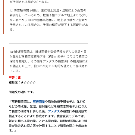
が予測される場合は0となる。 
(d) 降雪短時間予報は、主に地上気温・湿度により⾬雪の
判別を⾏っているため、数値予報モデルで地上よりも少し
⾼い百mから1000m程度の⾼度に、地上より暖かい空気が
予想されている場合は、予測の精度が低下する可能性があ
る。
 (a) 解析積雪深は、解析⾬量や数値予報モデルの気温や⽇
射量などを積雪変質モデル（約1km格⼦）に与えて積雪の
深さを推定し、その値をアメダスの積雪深計の観測値によ
り補正した上で、約5km四⽅の平均的な値として作成され
ている。
解答：正
難易度：★☆☆☆☆
問題文の通りです。
『解析積雪深は、
解析雨量
や局地数値予報モデル（LFM）
などの降水量、気温、日射量などを積雪変質モデルに与え
て積雪の深さを計算した後、
アメダス
の積雪計の観測値で
補正することにより作成されます。積雪変質モデルでは、
新たに積もる雪の量、とける雪の量、時間の経過により積
雪が沈み込む深さ等を計算することで積雪の深さを求めま
す。』