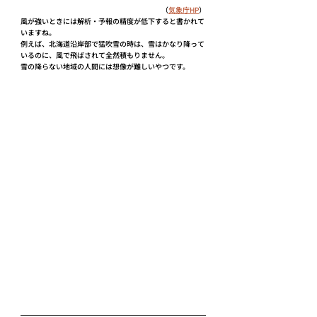
（
気象庁HP
）
風が強いときには解析・予報の精度が低下すると書かれて
いますね。
例えば、北海道沿岸部で猛吹雪の時は、雪はかなり降って
いるのに、風で飛ばされて全然積もりません。
雪の降らない地域の人間には想像が難しいやつです。