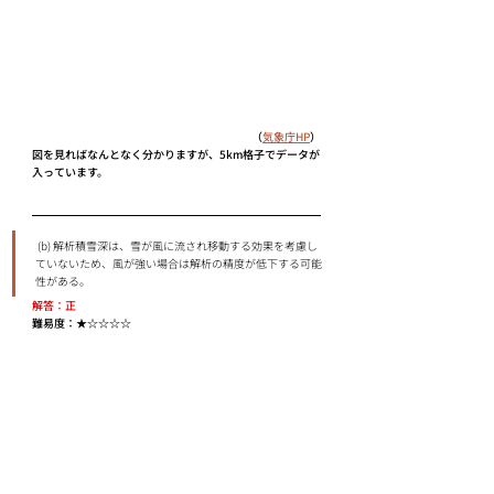
（
気象庁HP
）
図を見ればなんとなく分かりますが、5km格子でデータが
入っています。
 (b) 解析積雪深は、雪が⾵に流され移動する効果を考慮し
ていないため、⾵が強い場合は解析の精度が低下する可能
性がある。
解答：正
難易度：★☆☆☆☆