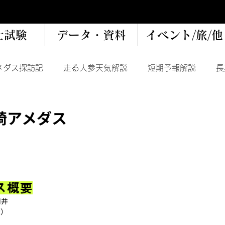
士試験
データ・資料
イベント/旅/他
メダス探訪記
走る人参天気解説
短期予報解説
長
データ
トピック
崎アメダス
ス概要
用井
素）