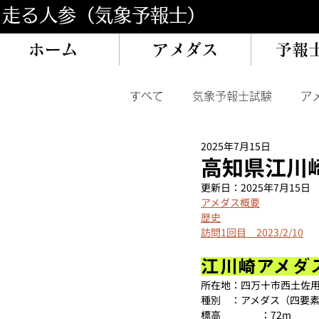
​走る人参（気象予報士）
ホーム
アメダス
予報
すべて
気象予報士試験
ア
2025年7月15日
イベント/旅
過去気象記録
高知県江川
更新日：
2025年7月15日
アメダス概要
歴史
訪問1回目　2023/2/10
江川崎アメダ
所在地：四万十市西土佐
種別　：アメダス（四要
標高　　　　：72m