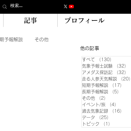
記事
プロフィール
期予報解説
その他
​他の記事
すべて
（130）
130件
気象予報士試験
（32）
アメダス探訪記
（32）
走る人参天気解説
（20
短期予報解説
（17）
1
長期予報解説
（5）
5件
その他
（2）
2件の記事
イベント/旅
（4）
4件の
過去気象記録
（16）
1
データ
（25）
25件の記
トピック
（1）
1件の記