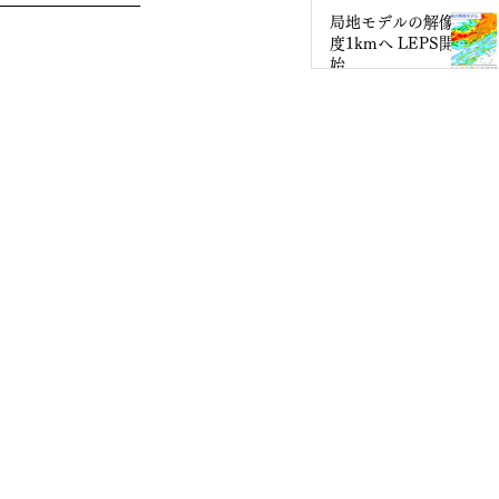
なるのか
局地モデルの解像
度1kmへ LEPS開
始