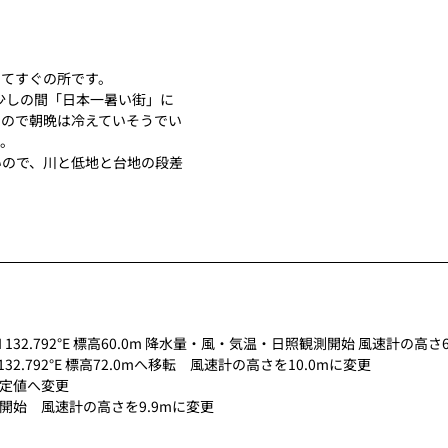
ってすぐの所です。
して少しの間「日本一暑い街」に
なので朝晩は冷えていそうでい
す。
いので、川と低地と台地の段差
72°N 132.792°E 標高60.0m 降水量・風・気温・日照観測開始 風速計の高さ6
°N 132.792°E 標高72.0mへ移転　風速計の高さを10.0mに変更
を推定値へ変更
観測開始　風速計の高さを9.9mに変更