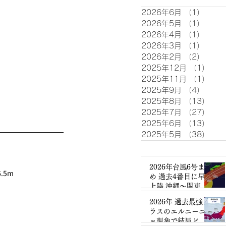
2026年6月
（1）
1件の
2026年5月
（1）
1件の
2026年4月
（1）
1件の
2026年3月
（1）
1件の
2026年2月
（2）
2件の
2025年12月
（1）
1件
2025年11月
（1）
1件
2025年9月
（4）
4件の
2025年8月
（13）
13
2025年7月
（27）
27
2025年6月
（13）
13
2025年5月
（38）
38
2026年台風6号まと
.5m
め 過去4番目に早い
上陸 沖縄～関東で
大雨暴風
2026年 過去最強ク
ラスのエルニーニ
ョ現象で結局どう