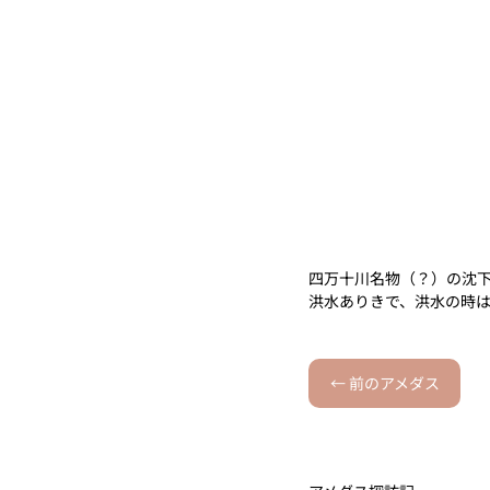
四万十川名物（？）の沈
洪水ありきで、洪水の時
← 前のアメダス