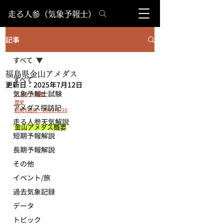
​走る人参（気象予報士）
記事
すべて
福島県金山アメダス
すべて
更新日：
2025年7月12日
気象予報士試験
アメダス概要
歴史
アメダス探訪記
訪問1回目　2023/1/30
走る人参天気解説
金山アメダス概要
短期予報解説
長期予報解説
その他
イベント/旅
過去気象記録
データ
トピック