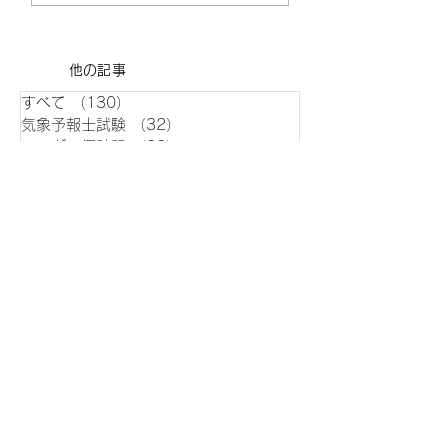
​他の記事
すべて
（130）
130件の記事
気象予報士試験
（32）
32件の記事
アメダス探訪記
（32）
32件の記事
走る人参天気解説
（20）
20件の記事
短期予報解説
（17）
17件の記事
長期予報解説
（5）
5件の記事
その他
（2）
2件の記事
イベント/旅
（4）
4件の記事
過去気象記録
（16）
16件の記事
データ
（25）
25件の記事
トピック
（1）
1件の記事
2026年6月
（1）
1件の記事
2026年5月
（1）
1件の記事
2026年4月
（1）
1件の記事
2026年3月
（1）
1件の記事
2026年2月
（2）
2件の記事