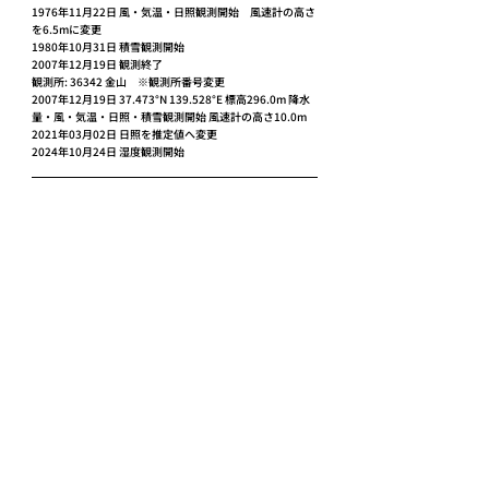
1976年11月22日 風・気温・日照観測開始　風速計の高さ
を6.5mに変更
1980年10月31日 積雪観測開始
2007年12月19日 観測終了
観測所: 36342 金山　※観測所番号変更
2007年12月19日	37.473°N 139.528°E 標高296.0m 降水
量・風・気温・日照・積雪観測開始 風速計の高さ10.0m
2021年03月02日	日照を推定値へ変更
2024年10月24日	湿度観測開始