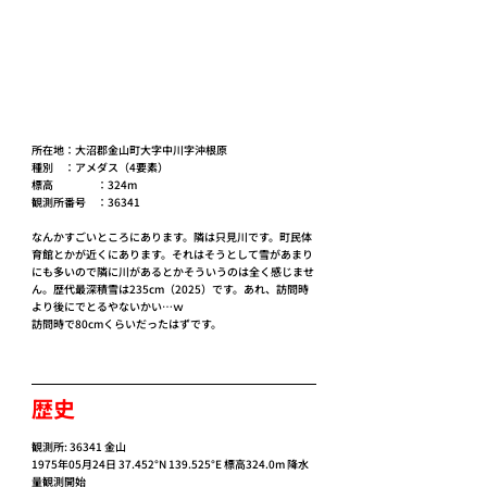
所在地：大沼郡金山町大字中川字沖根原
種別　：アメダス（4要素）
標高　　　　：324m
観測所番号　：36341
なんかすごいところにあります。隣は只見川です。町民体
育館とかが近くにあります。それはそうとして雪があまり
にも多いので隣に川があるとかそういうのは全く感じませ
ん。歴代最深積雪は235cm（2025）です。あれ、訪問時
より後にでとるやないかい…ｗ
訪問時で80cmくらいだったはずです。
歴史
観測所: 36341 金山
1975年05月24日 37.452°N 139.525°E 標高324.0m 降水
量観測開始