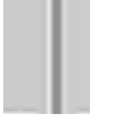
始まります。 LEPSは水平解像度2kmの局地モデ
かることを示していただきますようお願いいたし
ル（LFM）を予報モデルとし、アンサンブル手法
ます（体裁は問いません）。このページのデータ
を用いて21メンバーの
元は気象庁です。 もくじ 年表 優勝回数 最早・最
遅 優勝経験地点一覧 現在も観測を継続している地
点のみの場合 ～年表～ 2026年 岐阜・高知・甲府
(3/16) 2025年 熊本・高知(3/23) 2024年 高知
(3/23) 2023年 東京(3/14) 2022年 福岡(3/17) 2021
年 広島(3/11) 2020年 東京(3/14) 2019年 長崎
(3/20) 2018年 高知(3/15) 2017年 東京(3/21) 2016
年 福岡・名古屋(3/19) 2015年 鹿児島・熊本・名
古屋(3/21) 2014年 高知(3/18) 2013年 福岡・宮崎
(3/13) 2012年