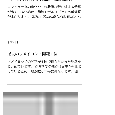
4月9日
局地モデルの解像度1kmへ LEPS開始
コンピュータの進化や、線状降水帯に対する予算
が出ているためか、局地モデル（LFM）の解像度
が上がります。 気象庁では2026/1/1現在コント
ロールラン（本命予想）として、 ①全球モデル
（GSM）→約13km ②メソモデル（MSM）→5km
③局地モデル（LFM） →2km の解像度で計算さ
れていましたが、 令和8年3月18日00UTC（日本
時間18日09時）初期値から、局地モデルの解像度
3月16日
が1kmになります。 格子点間隔の5~8倍程度の現
象から捉えることができるとされているため、こ
過去のソメイヨシノ開花１位
れまでは10km以上のスケール（積乱雲が予測で
きたりできなかったり？）でしたが、より積乱雲
ソメイヨシノの開花が全国で最も早かった地点を
などの局地的大雨を予測できるようになりまし
まとめています。 測候所での観測は途中から止ま
た。 もちろん完ぺきではありません。 また、
っているため、地点数が年毎に異なります。 基本
GSMのアンサンブル（GEPS）、MSMのアンサン
的にはこちらを参考にし、資料よりも多くの地点
ブル（MEPS)だけでなく、LFMのアンサンブル
で観測していた時代がある（宿毛など）ため、
（LEPS: Local Ensemble Prediction System）も
2019年以前は気象庁調べです。 利用時は引用が分