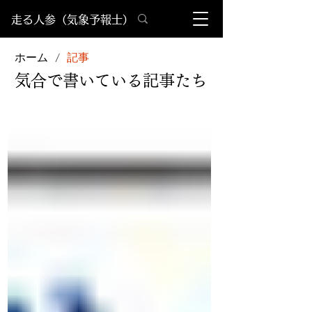
​走る人参（気象予報士）
ホーム
記事
/
​気合で書いている記事たち