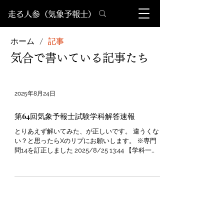
​走る人参（気象予報士）
ホーム
記事
/
​気合で書いている記事たち
2025年8月24日
第64回気象予報士試験学科解答速報
とりあえず解いてみた、が正しいです。 違うくな
い？と思ったらXのリプにお願いします。 ※専門
問14を訂正しました 2025/8/25 13:44 【学科一
般】 問１：④ ★☆☆☆☆温位一定はやばい 問
２：② ★★☆☆☆温度28℃...