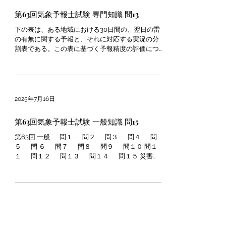
2025年7月16日
第63回気象予報士試験 専門知識 問13
下の表は、ある地域における30⽇間の、翌⽇の雷
の有無に関する予報と、それに対応する実況の分
割表である。この表に基づく予報精度の評価につ
いて述べた次の⽂章の空欄(a)〜(c)に⼊る語句また
は数値の組み合わせとして最も適切なものを、下
記の①⑤の中から1つ選べ。ただし、適中率、空...
2025年7月16日
第63回気象予報士試験 一般知識 問15
第63回 一般 問１ 問２ 問３ 問４ 問
５ 問 ６ 問７ 問８ 問９ 問１０ 問１
１ 問１２ 問１３ 問１４ 問１５ 災害対
策基本法に定められた対策に関する次の⽂(a)〜(d)
の下線部の正誤について、下記の①〜⑤の中...