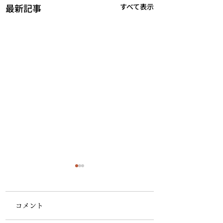
最新記事
すべて表示
第63回気象予報
一般知識 問15
コメント
第63回 一般 問