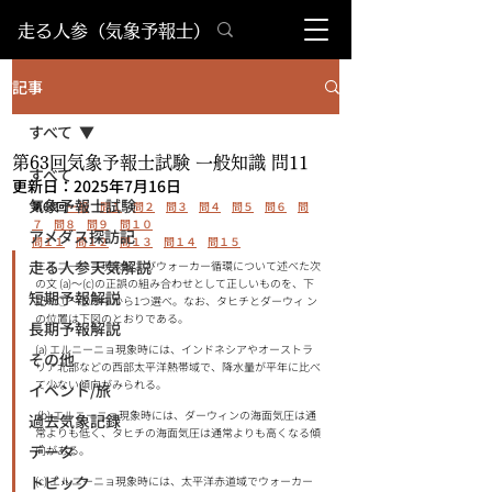
​走る人参（気象予報士）
記事
すべて
第63回気象予報士試験 一般知識 問11
すべて
更新日：
2025年7月16日
気象予報士試験
第63回
一般
問１
問２
問３
問４
問５
問
６
問
７
問８
問９
問１０
アメダス探訪記
問１１
問１２
問１３
問１４
問１５
走る人参天気解説
エルニーニョ現象およびウォーカー循環について述べた次
の文 (a)～(c)の正誤の組み合わせとして正しいものを、下
短期予報解説
記の①～⑤の中から1つ選べ。なお、タヒチとダーウィ ン
の位置は下図のとおりである。 
長期予報解説
(a) エルニーニョ現象時には、インドネシアやオーストラ
その他
リア北部などの西部太平洋熱帯域で、降水量が平年に比べ
て少ない傾向がみられる。
イベント/旅
 (b) エルニーニョ現象時には、ダーウィンの海面気圧は通
過去気象記録
常よりも低く、タヒチの海面気圧は通常よりも高くなる傾
データ
向がある。 
トピック
(c) エルニーニョ現象時には、太平洋赤道域でウォーカー