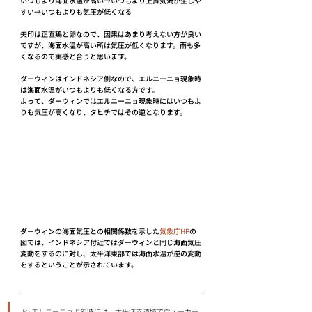
いつもより海面水温が高い→いつもより上昇気流が生じや
すい→いつもよりも気圧が低くなる
矢印は正直鶏と卵なので、因果はあまり考えない方が良い
ですが、海面水温が高い所は気圧が低くなります。雨も多
くなるので実感と合うと思います。
ダーウィンはインドネシア側なので、エルニーニョ現象時
は海面水温がいつもよりも低くなる方です。
よって、ダーウィンではエルニーニョ現象時にはいつもよ
りも気圧が高くなり、タヒチではその逆となります。
ダーウィンの海面気圧との相関係数を示した
気象庁HP
の
図では、インドネシア付近ではダーウィンと同じ海面気圧
変動をするのに対し、太平洋東部では海面水温が逆の変動
をするということが示されています。
(c) エルニーニョ現象時には、太平洋赤道域でウォーカー