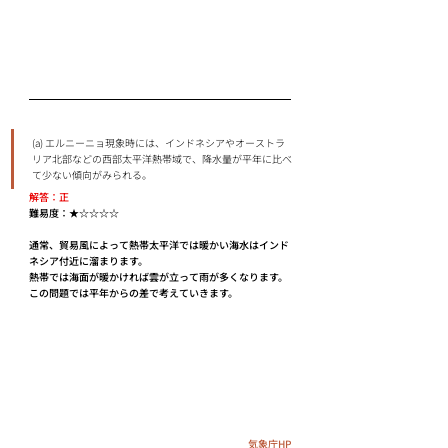
(a) エルニーニョ現象時には、インドネシアやオーストラ
リア北部などの西部太平洋熱帯域で、降水量が平年に比べ
て少ない傾向がみられる。
解答：正
難易度：★☆☆☆☆
通常、貿易風によって熱帯太平洋では暖かい海水はインド
ネシア付近に溜まります。
熱帯では海面が暖かければ雲が立って雨が多くなります。
この問題では平年からの差で考えていきます。
気象庁HP