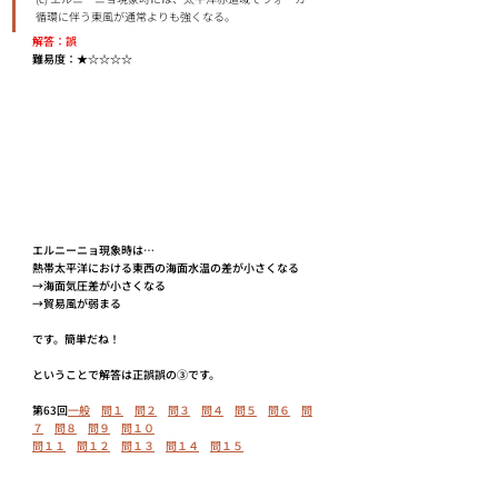
循環に伴う東風が通常よりも強くなる。
解答：誤
難易度：★☆☆☆☆
エルニーニョ現象時は…
熱帯太平洋における東西の海面水温の差が小さくなる
→海面気圧差が小さくなる
→貿易風が弱まる
です。簡単だね！
ということで解答は正誤誤の③です。
第63回
一般
問１
問２
問３
問４
問５
問
６
問
７
問８
問９
問１０
問１１
問１２
問１３
問１４
問１５