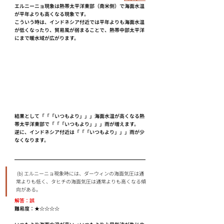
エルニーニョ現象は熱帯太平洋東部（南米側）で海面水温
が平年よりも高くなる現象です。
こういう時は、インドネシア付近では平年よりも海面水温
が低くなったり、貿易風が弱まることで、熱帯中部太平洋
にまで暖水域が広がります。
結果として「「「いつもより」」」海面水温が高くなる熱
帯太平洋東部で「「「いつもより」」」雨が増えます。
逆に、インドネシア付近は「「「いつもより」」」雨が少
なくなります。
 (b) エルニーニョ現象時には、ダーウィンの海面気圧は通
常よりも低く、タヒチの海面気圧は通常よりも高くなる傾
向がある。 
解答：誤
難易度：★☆☆☆☆