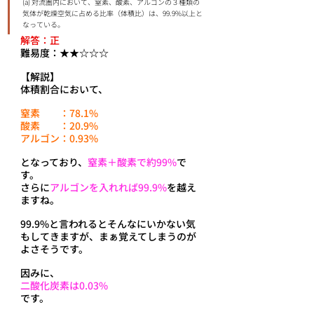
(a) 対流圏内において、窒素、酸素、アルゴンの３種類の
気体が乾燥空気に占める比率（体積比）は、99.9%以上と
なっている。
解答：正
難易度：★★☆☆☆
【解説】
体積割合において、
窒素　　：78.1%
酸素　　：20.9%
アルゴン：0.93%
となっており、
窒素＋酸素で約99%
で
す。
さらに
アルゴンを入れれば99.9%
を越え
ますね。
99.9%と言われるとそんなにいかない気
もしてきますが、まぁ覚えてしまうのが
よさそうです。
因みに、
二酸化炭素は0.03%
です。