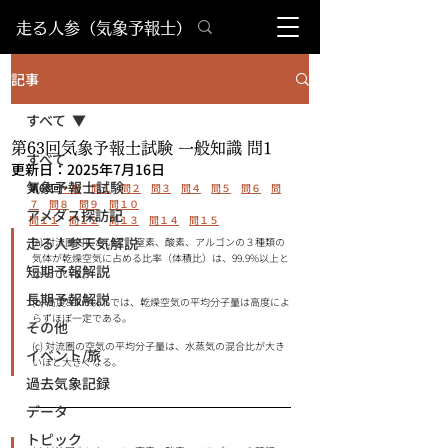
​走る人参（気象予報士）
記事
すべて
第63回気象予報士試験 一般知識 問1
すべて
更新日：
2025年7月16日
気象予報士試験
第63回
一般
問１
問２
問３
問４
問５
問
６
問
７
問８
問９
問１０
アメダス探訪記
問１１
問１２
問１３
問１４
問１５
走る人参天気解説
(a) 対流圏内において、窒素、酸素、アルゴンの３種類の
気体が乾燥空気に占める比率（体積比）は、99.9%以上と
短期予報解説
なっている。
長期予報解説
(b) 高度80km以下では、乾燥空気の平均分子量は高度によ
らずほぼ一定である。
その他
(c) 対流圏の空気の平均分子量は、水蒸気の混合比が大き
イベント/旅
いほど大きくなる。
過去気象記録
データ
トピック