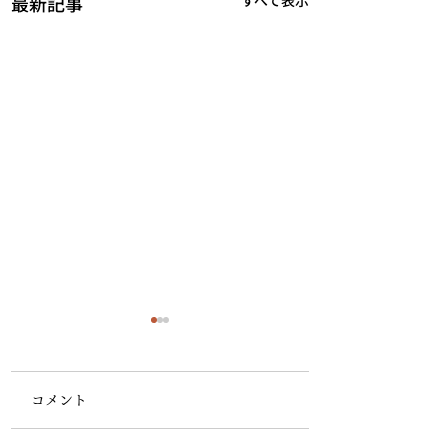
最新記事
すべて表示
第63回気象予報
一般知識 問15
コメント
第63回 一般 問
２ 問３ 問４