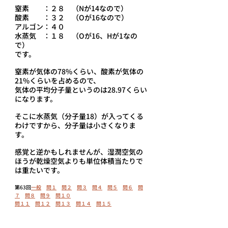
窒素　　：２８　（Nが14なので）
酸素　　：３２　（Oが16なので）
アルゴン：４０
水蒸気　：１８　（Oが16、Hが1なの
で）
です。
窒素が気体の78%くらい、酸素が気体の
21%くらいを占めるので、
気体の平均分子量というのは28.97くらい
になります。
そこに水蒸気（分子量18）が入ってくる
わけですから、分子量は小さくなりま
す。
感覚と逆かもしれませんが、湿潤空気の
ほうが乾燥空気よりも単位体積当たりで
は重たいです。
第63回
一般
問１
問２
問３
問４
問５
問
６
問
７
問８
問９
問１０
問１１
問１２
問１３
問１４
問１５