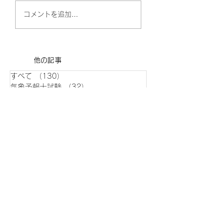
問 ６ 問７
第63回気象予報士試験
コメントを追加…
問９ 問１０ 問
専門知識 問13
問１２ 問１３ 
４ 問１５ 災害対
法に定められた対策
​他の記事
する次の⽂(a)〜(d
すべて
（130）
130件の記事
部の正誤について、
気象予報士試験
（32）
32件の記事
の①〜⑤の中...
アメダス探訪記
（32）
32件の記事
走る人参天気解説
（20）
20件の記事
短期予報解説
（17）
17件の記事
長期予報解説
（5）
5件の記事
その他
（2）
2件の記事
イベント/旅
（4）
4件の記事
過去気象記録
（16）
16件の記事
データ
（25）
25件の記事
トピック
（1）
1件の記事
2026年6月
（1）
1件の記事
2026年5月
（1）
1件の記事